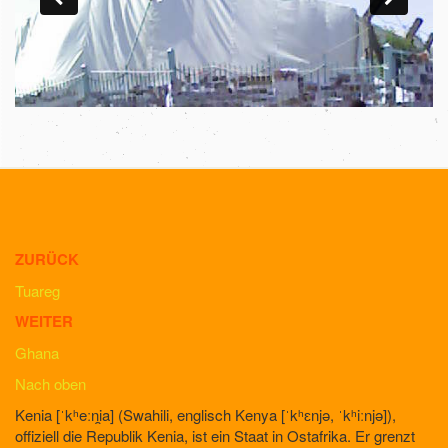
ZURÜCK
Tuareg
WEITER
Ghana
Nach oben
Kenia [ˈkʰeːni̯a] (Swahili, englisch Kenya [ˈkʰɛnjə, ˈkʰiːnjə]),
offiziell die Republik Kenia, ist ein Staat in Ostafrika. Er grenzt