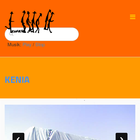
Musik:
Play
/
Stop
KENIA