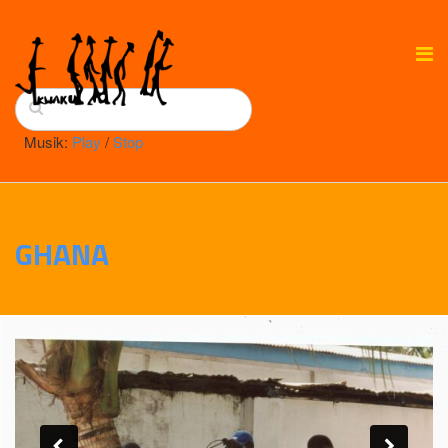
Musik:
Play
/
Stop
GHANA