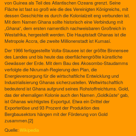
von Guinea als Teil des Atlantischen Ozeans grenzt. Seine
Fläche ist fast so groß wie die des Vereinigten Königreichs, mit
dessen Geschichte es durch die Kolonialzeit eng verbunden ist.
Mit dem Namen Ghana sollte historisch eine Verbindung mit
„Ghana“, dem ersten namentlich nachweisbaren Großreich in
Westafrika, hergestellt werden. Die Hauptstadt Ghanas ist die
Metropole Accra, die zweite Millionenstadt ist Kumasi.
Der 1966 fertiggestellte Volta-Stausee ist der größte Binnensee
des Landes und bis heute das oberflächengrößte künstliche
Gewässer der Erde. Mit dem Bau des Akosombo-Staudamms
verfolgte die Nkrumah-Regierung den Plan, die
Energieversorgung für die wirtschaftliche Entwicklung und
Industrialisierung Ghanas sicherzustellen. Weltwirtschaftlich
bedeutend ist Ghana aufgrund seines Rohstoffreichtums. Gold,
das der ehemaligen Kolonie auch den Namen „Goldküste“ gab,
ist Ghanas wichtigstes Exportgut. Etwa ein Drittel der
Exporterlöse und 93 Prozent der Produktion des
Bergbausektors hängen mit der Förderung von Gold
zusammen.[2]
Quelle:
Wikipedia