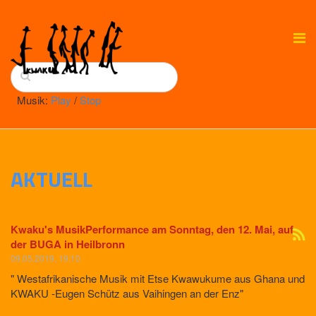
Musik:
Play
/
Stop
AKTUELL
Kwaku's MusikPerformance am Sonntag, den 12. Mai, auf
der BUGA in Heilbronn
09.05.2019, 19:10
" Westafrikanische Musik mit Etse Kwawukume aus Ghana und
KWAKU -Eugen Schütz aus Vaihingen an der Enz"