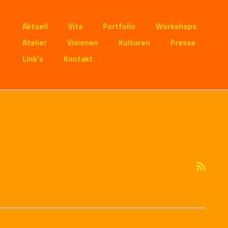
Aktuell
Vita
Portfolio
Workshops
Atelier
Visionen
Kulturen
Presse
Link's
Kontakt