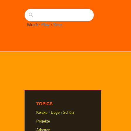
Musik:
Play
/
Stop
TOPICS
Kwaku - Eugen Schütz
Projekte
Arbeiten