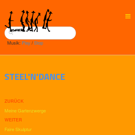
Musik:
Play
/
Stop
STEEL'N'DANCE
ZURÜCK
Meine Gartenzwerge
WEITER
Faire Skulptur