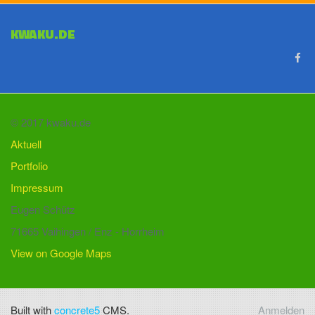
KWAKU.DE
© 2017 kwaku.de
Aktuell
Portfolio
Impressum
Eugen Schütz
71665 Vaihingen / Enz - Horrheim
View on Google Maps
Built with
concrete5
CMS.
Anmelden